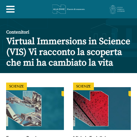
HOME
Contenitori
Virtual Immersions in Science
ESPLORA
(VIS) Vi racconto la scoperta
che mi ha cambiato la vita
ABOUT
SCIENZE
SCIENZE
ARTE
ECONOMIA
FILOSOFIA
LETTERATURA
MONDO ANTICO
MUSICA
POLITICA
SCIENZE
SOCIETÀ
STORIA