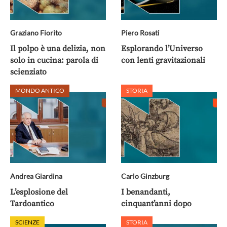
Graziano Fiorito
Piero Rosati
Il polpo è una delizia, non
Esplorando l’Universo
solo in cucina: parola di
con lenti gravitazionali
scienziato
MONDO ANTICO
STORIA
Andrea Giardina
Carlo Ginzburg
L’esplosione del
I benandanti,
Tardoantico
cinquant’anni dopo
SCIENZE
STORIA