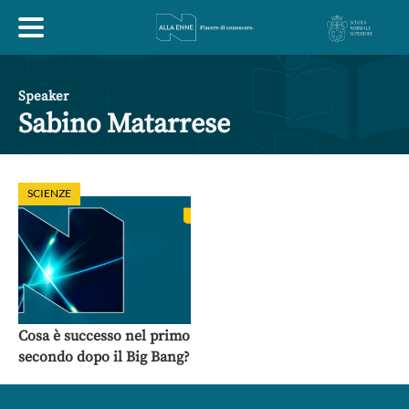
HOME
Speaker
Sabino Matarrese
ESPLORA
SCIENZE
ABOUT
ARTE
ECONOMIA
FILOSOFIA
LETTERATURA
MONDO ANTICO
MUSICA
Cosa è successo nel primo
secondo dopo il Big Bang?
POLITICA
SCIENZE
SOCIETÀ
STORIA