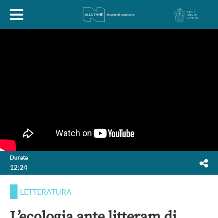
HOME
ESPLORA
ABOUT
ARTE
ECONOMIA
FILOSOFIA
Durata
12:24
LETTERATURA
MONDO ANTICO
MUSICA
LETTERATURA
POLITICA
SCIENZE
SOCIETÀ
STORIA
L’ecologia ante litteram di