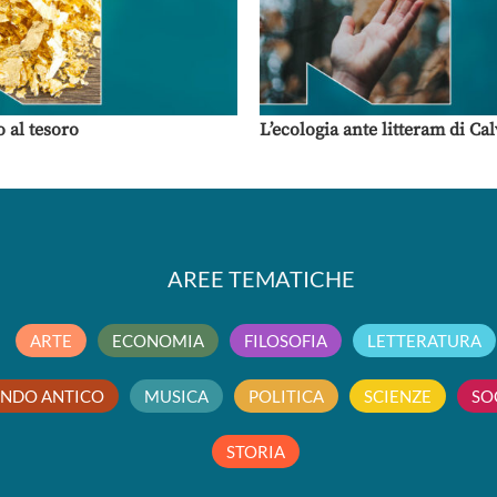
o al tesoro
L’ecologia ante litteram di Ca
AREE TEMATICHE
ARTE
ECONOMIA
FILOSOFIA
LETTERATURA
NDO ANTICO
MUSICA
POLITICA
SCIENZE
SO
STORIA