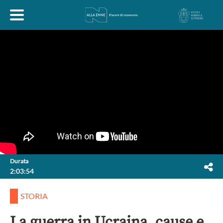
HOME
ESPLORA
ABOUT
ARTE
ECONOMIA
FILOSOFIA
Durata
2:03:54
LETTERATURA
MONDO ANTICO
MUSICA
STORIA
POLITICA
SCIENZE
SOCIETÀ
STORIA
La guerra in Ucraina, cause e