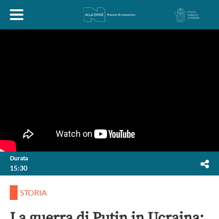
HOME
ESPLORA
ABOUT
ARTE
ECONOMIA
FILOSOFIA
Durata
15:30
LETTERATURA
MONDO ANTICO
MUSICA
STORIA
POLITICA
SCIENZE
SOCIETÀ
STORIA
La guerra di Putin in Ucraina: