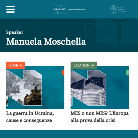
HOME
Speaker
Manuela Moschella
ESPLORA
STORIA
ECONOMIA
ABOUT
ARTE
ECONOMIA
FILOSOFIA
LETTERATURA
MONDO ANTICO
MUSICA
La guerra in Ucraina,
MES o non MES? L'Europa
cause e conseguenze
alla prova della crisi
POLITICA
SCIENZE
SOCIETÀ
STORIA