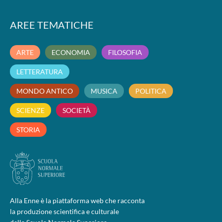
AREE TEMATICHE
ARTE
ECONOMIA
FILOSOFIA
LETTERATURA
MONDO ANTICO
MUSICA
POLITICA
SCIENZE
SOCIETÀ
STORIA
Alla Enne è la piattaforma web che racconta
la produzione scientifica e culturale