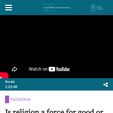
HOME
ESPLORA
ABOUT
ARTE
ECONOMIA
FILOSOFIA
Durata
1:23:48
LETTERATURA
MONDO ANTICO
MUSICA
FILOSOFIA
POLITICA
SCIENZE
SOCIETÀ
STORIA
Is religion a force for good or