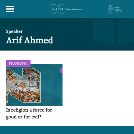
HOME
Speaker
Arif Ahmed
ESPLORA
FILOSOFIA
ABOUT
ARTE
ECONOMIA
FILOSOFIA
LETTERATURA
MONDO ANTICO
MUSICA
Is religion a force for
good or for evil?
POLITICA
SCIENZE
SOCIETÀ
STORIA