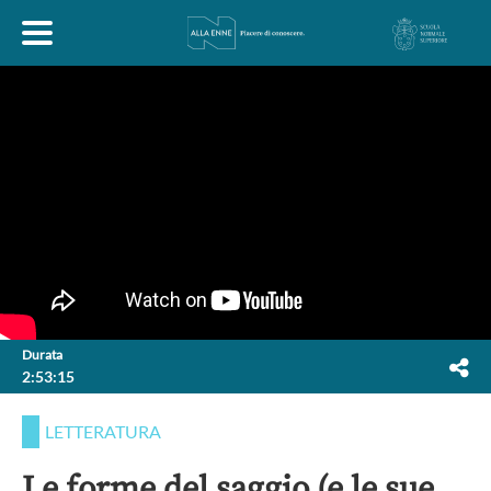
HOME
ESPLORA
ABOUT
ARTE
ECONOMIA
FILOSOFIA
Durata
2:53:15
LETTERATURA
MONDO ANTICO
MUSICA
LETTERATURA
POLITICA
SCIENZE
SOCIETÀ
STORIA
Le forme del saggio (e le sue