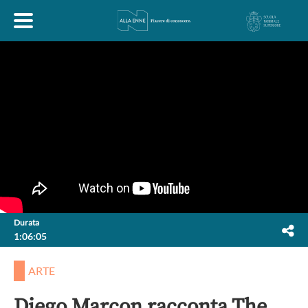
HOME
ESPLORA
ABOUT
ARTE
ECONOMIA
FILOSOFIA
Durata
1:06:05
LETTERATURA
MONDO ANTICO
MUSICA
ARTE
POLITICA
SCIENZE
SOCIETÀ
STORIA
Diego Marcon racconta The