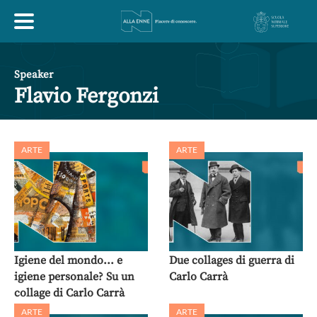
HOME
Speaker
Flavio Fergonzi
ESPLORA
ARTE
ARTE
ABOUT
ARTE
ECONOMIA
FILOSOFIA
LETTERATURA
MONDO ANTICO
MUSICA
Igiene del mondo... e
Due collages di guerra di
igiene personale? Su un
Carlo Carrà
POLITICA
SCIENZE
SOCIETÀ
STORIA
collage di Carlo Carrà
ARTE
ARTE