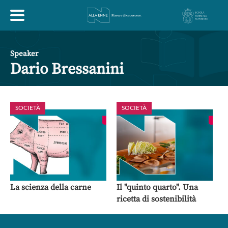
HOME
Speaker
Dario Bressanini
ESPLORA
SOCIETÀ
SOCIETÀ
ABOUT
ARTE
ECONOMIA
FILOSOFIA
LETTERATURA
MONDO ANTICO
MUSICA
La scienza della carne
Il "quinto quarto". Una
ricetta di sostenibilità
POLITICA
SCIENZE
SOCIETÀ
STORIA