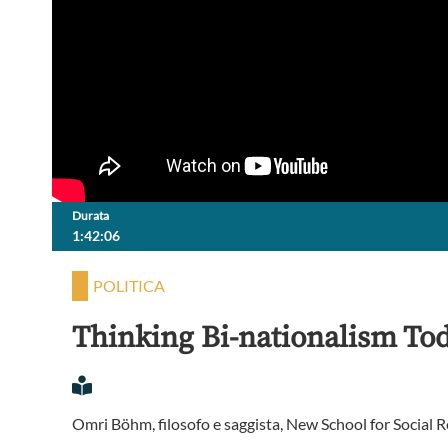
Durata
1:42:06
POLITICA
Thinking Bi-nationalism To
Omri Böhm, filosofo e saggista, New School for Social 