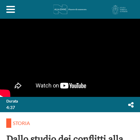
HOME
ESPLORA
ABOUT
ARTE
ECONOMIA
FILOSOFIA
Durata
4:37
LETTERATURA
MONDO ANTICO
MUSICA
STORIA
POLITICA
SCIENZE
SOCIETÀ
STORIA
Dallo studio dei conflitti alla