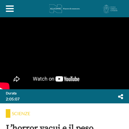
HOME
ESPLORA
ABOUT
ARTE
ECONOMIA
FILOSOFIA
Durata
2:05:07
LETTERATURA
MONDO ANTICO
MUSICA
SCIENZE
POLITICA
SCIENZE
SOCIETÀ
STORIA
L’horror vacui e il peso