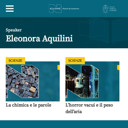
HOME
Speaker
Eleonora Aquilini
ESPLORA
SCIENZE
SCIENZE
ABOUT
ARTE
ECONOMIA
FILOSOFIA
LETTERATURA
MONDO ANTICO
MUSICA
La chimica e le parole
L’horror vacui e il peso
dell’aria
POLITICA
SCIENZE
SOCIETÀ
STORIA