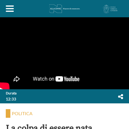
HOME
ESPLORA
ABOUT
ARTE
ECONOMIA
FILOSOFIA
Durata
12:33
LETTERATURA
MONDO ANTICO
MUSICA
POLITICA
POLITICA
SCIENZE
SOCIETÀ
STORIA
La colpa di essere nata