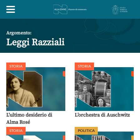
HOME
Argomento:
Leggi Razziali
ESPLORA
STORIA
STORIA
ABOUT
ARTE
ECONOMIA
FILOSOFIA
LETTERATURA
MONDO ANTICO
MUSICA
L'ultimo desiderio di
L’orchestra di Auschwitz
Alma Rosé
POLITICA
SCIENZE
SOCIETÀ
STORIA
STORIA
POLITICA