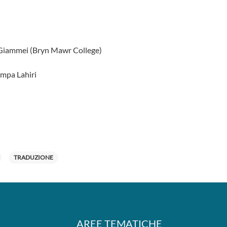
 Giammei (Bryn Mawr College)
umpa Lahiri
TRADUZIONE
AREE TEMATICHE