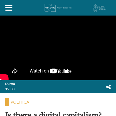
HOME
ESPLORA
ABOUT
ARTE
ECONOMIA
FILOSOFIA
Durata
19:30
LETTERATURA
MONDO ANTICO
MUSICA
POLITICA
POLITICA
SCIENZE
SOCIETÀ
STORIA
Is there a digital capitalism?