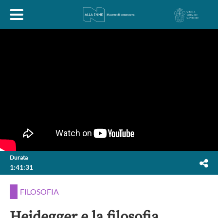
HOME
ESPLORA
ABOUT
ARTE
ECONOMIA
FILOSOFIA
Durata
1:41:31
LETTERATURA
MONDO ANTICO
MUSICA
FILOSOFIA
POLITICA
SCIENZE
SOCIETÀ
STORIA
Heidegger e la filosofia