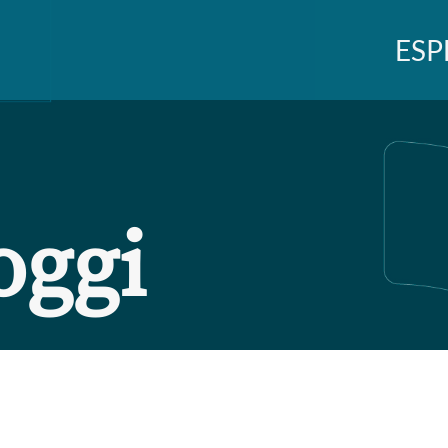
ESP
oggi