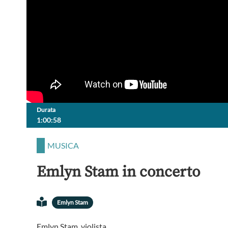
Durata
1:00:58
MUSICA
Emlyn Stam in concerto
Emlyn Stam
Emlyn Stam, violista