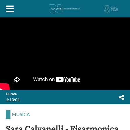
HOME
ESPLORA
ABOUT
ARTE
ECONOMIA
FILOSOFIA
Durata
1:13:01
LETTERATURA
MONDO ANTICO
MUSICA
MUSICA
POLITICA
SCIENZE
SOCIETÀ
STORIA
Sara Calvanelli - Fisarmonica,