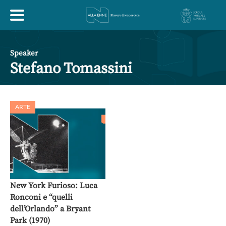
HOME
Speaker
Stefano Tomassini
ESPLORA
ARTE
ABOUT
ARTE
ECONOMIA
FILOSOFIA
LETTERATURA
MONDO ANTICO
MUSICA
New York Furioso: Luca
Ronconi e “quelli
POLITICA
SCIENZE
SOCIETÀ
STORIA
dell’Orlando” a Bryant
Park (1970)