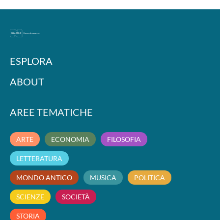
ESPLORA
ABOUT
AREE TEMATICHE
ARTE
ECONOMIA
FILOSOFIA
LETTERATURA
MONDO ANTICO
MUSICA
POLITICA
SCIENZE
SOCIETÀ
STORIA