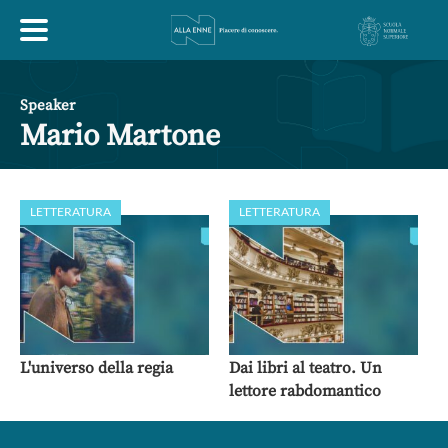
HOME
Speaker
Mario Martone
ESPLORA
LETTERATURA
LETTERATURA
ABOUT
ARTE
ECONOMIA
FILOSOFIA
LETTERATURA
MONDO ANTICO
MUSICA
L'universo della regia
Dai libri al teatro. Un
lettore rabdomantico
POLITICA
SCIENZE
SOCIETÀ
STORIA