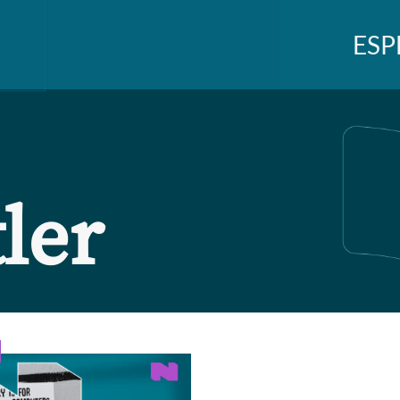
ESP
ler