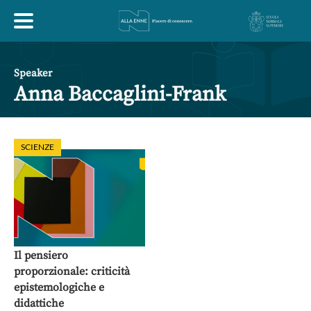
HOME
Speaker
Anna Baccaglini-Frank
ESPLORA
SCIENZE
ABOUT
ARTE
ECONOMIA
FILOSOFIA
LETTERATURA
MONDO ANTICO
MUSICA
Il pensiero
proporzionale: criticità
POLITICA
SCIENZE
SOCIETÀ
STORIA
epistemologiche e
didattiche