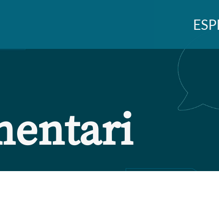
ESP
mentari