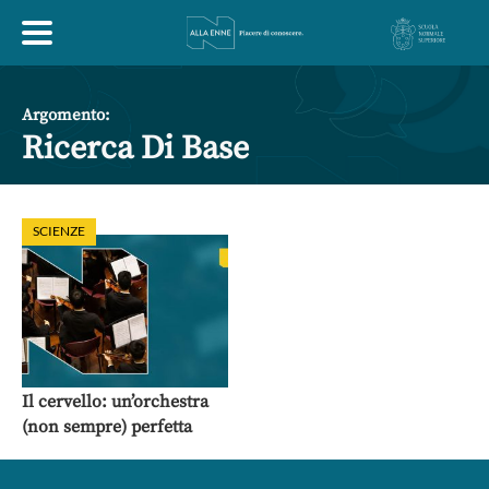
HOME
Argomento:
Ricerca Di Base
ESPLORA
SCIENZE
ABOUT
ARTE
ECONOMIA
FILOSOFIA
LETTERATURA
MONDO ANTICO
MUSICA
Il cervello: un’orchestra
(non sempre) perfetta
POLITICA
SCIENZE
SOCIETÀ
STORIA