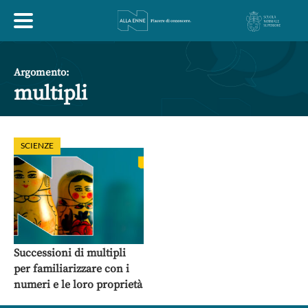
HOME
Argomento:
multipli
ESPLORA
SCIENZE
ABOUT
ARTE
ECONOMIA
FILOSOFIA
LETTERATURA
MONDO ANTICO
MUSICA
Successioni di multipli
per familiarizzare con i
POLITICA
SCIENZE
SOCIETÀ
STORIA
numeri e le loro proprietà