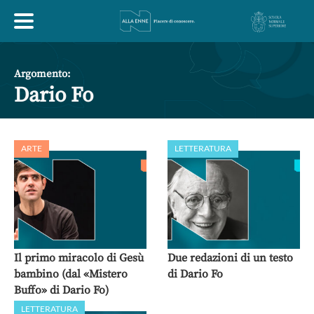
HOME
Argomento:
Dario Fo
ESPLORA
ARTE
LETTERATURA
ABOUT
ARTE
ECONOMIA
FILOSOFIA
LETTERATURA
MONDO ANTICO
MUSICA
Il primo miracolo di Gesù
Due redazioni di un testo
bambino (dal «Mistero
di Dario Fo
POLITICA
SCIENZE
SOCIETÀ
STORIA
Buffo» di Dario Fo)
LETTERATURA