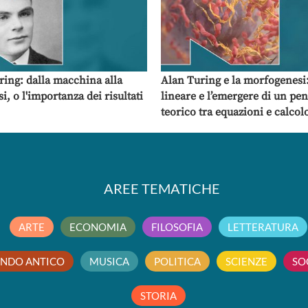
ring: dalla macchina alla
Alan Turing e la morfogenesi:
, o l'importanza dei risultati
lineare e l’emergere di un pe
teorico tra equazioni e calco
AREE TEMATICHE
ARTE
ECONOMIA
FILOSOFIA
LETTERATURA
NDO ANTICO
MUSICA
POLITICA
SCIENZE
SO
STORIA