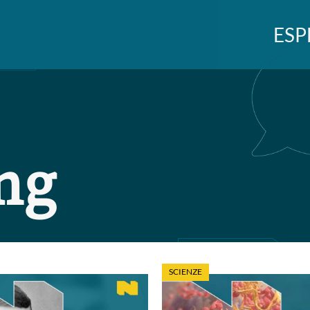
ESP
ng
SCIENZE