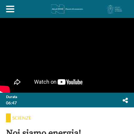
HOME
ESPLORA
ABOUT
ARTE
ECONOMIA
FILOSOFIA
Durata
06:47
LETTERATURA
MONDO ANTICO
MUSICA
SCIENZE
POLITICA
SCIENZE
SOCIETÀ
STORIA
Noi siamo energia!