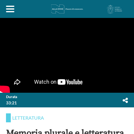
HOME
ESPLORA
ABOUT
ARTE
ECONOMIA
FILOSOFIA
Durata
33:21
LETTERATURA
MONDO ANTICO
MUSICA
LETTERATURA
POLITICA
SCIENZE
SOCIETÀ
STORIA
Memoria plurale e letteratura.