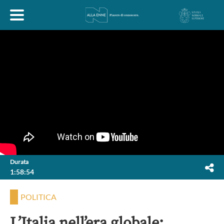
HOME
ESPLORA
ABOUT
ARTE
ECONOMIA
FILOSOFIA
Durata
1:58:54
LETTERATURA
MONDO ANTICO
MUSICA
POLITICA
POLITICA
SCIENZE
SOCIETÀ
STORIA
L’Italia nell’era globale: