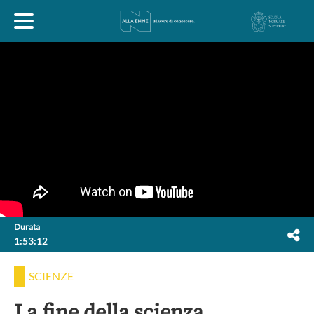
HOME
ESPLORA
ABOUT
ARTE
ECONOMIA
FILOSOFIA
Durata
1:53:12
LETTERATURA
MONDO ANTICO
MUSICA
SCIENZE
POLITICA
SCIENZE
SOCIETÀ
STORIA
La fine della scienza