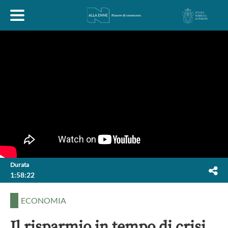
HOME
ESPLORA
ABOUT
ARTE
ECONOMIA
FILOSOFIA
Durata
1:58:22
LETTERATURA
MONDO ANTICO
MUSICA
ECONOMIA
POLITICA
SCIENZE
SOCIETÀ
STORIA
Il risparmio in tempo di crisi