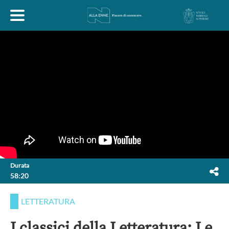
HOME
ESPLORA
ABOUT
ARTE
ECONOMIA
FILOSOFIA
Durata
58:20
LETTERATURA
MONDO ANTICO
MUSICA
LETTERATURA
POLITICA
SCIENZE
SOCIETÀ
STORIA
I classici della Letteratura: Le