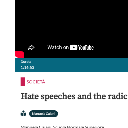
Durata
1:16:53
SOCIETÀ
Hate speeches and the radic
Manuela Caiani
Manuela Caiani, Scuola Normale Superiore