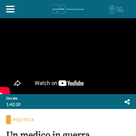
HOME
ESPLORA
ABOUT
ARTE
ECONOMIA
FILOSOFIA
Durata
1:42:20
LETTERATURA
MONDO ANTICO
MUSICA
POLITICA
POLITICA
SCIENZE
SOCIETÀ
STORIA
Un medico in guerra