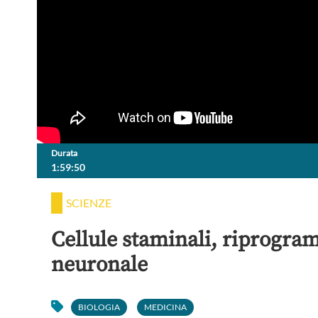
Durata
1:59:50
SCIENZE
Cellule staminali, riprogr
neuronale
BIOLOGIA
MEDICINA