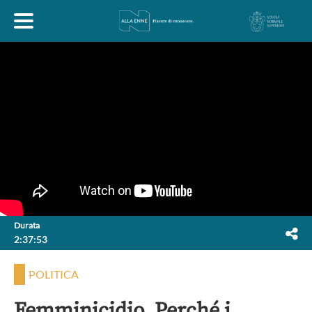
HOME
ESPLORA
ABOUT
ARTE
ECONOMIA
FILOSOFIA
Durata
2:37:53
LETTERATURA
MONDO ANTICO
MUSICA
POLITICA
POLITICA
SCIENZE
SOCIETÀ
STORIA
Femminicidio. Perché i