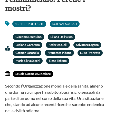
mostri?
SCIENZE POLITICHE
SCIENZE SOCIALI
Giacomo Dacquino
Liliana Dell'Osso
Luciano Garofano
Federico Gelli
Salvatore Laganà
Carmen Lasorella
Francesca Pidone
Luisa Pronzato
Maria Silvia Sacchi
Elena Tebano
Scuola Normale Superiore
Secondo l’Organizzazione mondiale della sanità, almeno
una donna su cinque ha subìto abusi fisici o sessuali da
parte di un uomo nel corso della sua vita. Una situazione
che, stando ad alcune recenti ricerche, sarebbe endemica
nella civiltà odierna.