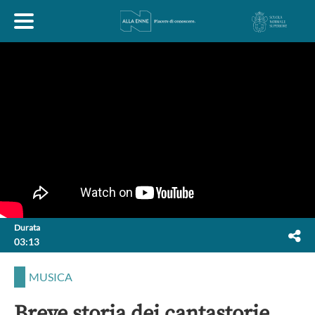
HOME
ESPLORA
ABOUT
ARTE
ECONOMIA
FILOSOFIA
Durata
03:13
LETTERATURA
MONDO ANTICO
MUSICA
MUSICA
POLITICA
SCIENZE
SOCIETÀ
STORIA
Breve storia dei cantastorie