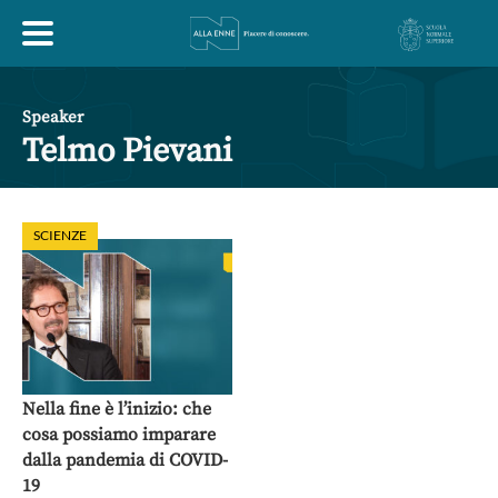
HOME
Speaker
Telmo Pievani
ESPLORA
SCIENZE
ABOUT
ARTE
ECONOMIA
FILOSOFIA
LETTERATURA
MONDO ANTICO
MUSICA
Nella fine è l’inizio: che
cosa possiamo imparare
POLITICA
SCIENZE
SOCIETÀ
STORIA
dalla pandemia di COVID-
19