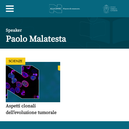
HOME
Speaker
Paolo Malatesta
ESPLORA
SCIENZE
ABOUT
ARTE
ECONOMIA
FILOSOFIA
LETTERATURA
MONDO ANTICO
MUSICA
Aspetti clonali
dell’evoluzione tumorale
POLITICA
SCIENZE
SOCIETÀ
STORIA