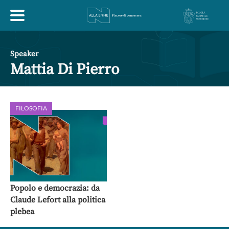
HOME
Speaker
Mattia Di Pierro
ESPLORA
FILOSOFIA
ABOUT
ARTE
ECONOMIA
FILOSOFIA
LETTERATURA
MONDO ANTICO
MUSICA
Popolo e democrazia: da
Claude Lefort alla politica
POLITICA
SCIENZE
SOCIETÀ
STORIA
plebea