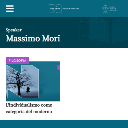
HOME
Speaker
Massimo Mori
ESPLORA
FILOSOFIA
ABOUT
ARTE
ECONOMIA
FILOSOFIA
LETTERATURA
MONDO ANTICO
MUSICA
L'individualismo come
categoria del moderno
POLITICA
SCIENZE
SOCIETÀ
STORIA