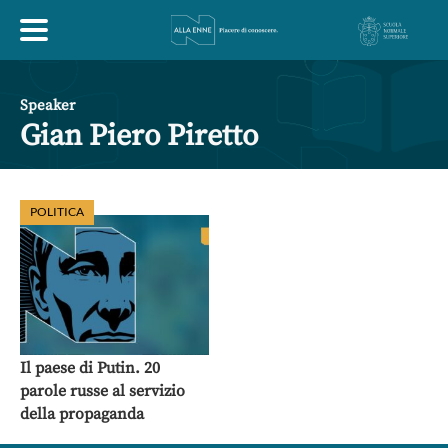
HOME
Speaker
Gian Piero Piretto
ESPLORA
POLITICA
ABOUT
ARTE
ECONOMIA
FILOSOFIA
LETTERATURA
MONDO ANTICO
MUSICA
Il paese di Putin. 20
parole russe al servizio
POLITICA
SCIENZE
SOCIETÀ
STORIA
della propaganda